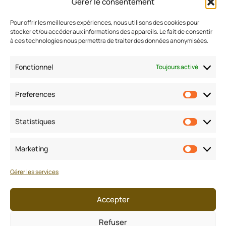
Gérer le consentement
Pour offrir les meilleures expériences, nous utilisons des cookies pour
stocker et/ou accéder aux informations des appareils. Le fait de consentir
Estimer mon bien
à ces technologies nous permettra de traiter des données anonymisées.
Nos biens à la vente
Fonctionnel
Toujours activé
Conseils
Rejoignez-nous
Preferences
Prefere
Contactez-nous
Statistiques
Statisti
Mentions
légales
Marketing
Marketi
Politique de confidentialité
Gérer les services
CGU/CGV/Honoraires
Accepter
Politique des cookies
Refuser