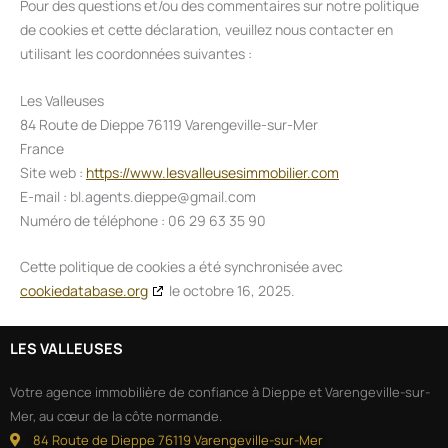
Pour des questions et/ou des commentaires sur notre politique
de cookies et cette déclaration, veuillez nous contacter en
utilisant les coordonnées suivantes :
Les Valleuses
84 Route de Dieppe 76119 Varengeville-sur-Mer
France
Site web :
https://www.lesvalleusesimmobilier.com
E-mail :
bl.agents.dieppe@
gmail.com
Numéro de téléphone : 06 29 63 35 90
Cette politique de cookies a été synchronisée avec
cookiedatabase.org
le octobre 16, 2025.
LES VALLEUSES
Votre agence immobilière de confiance à Dieppe et Varengeville-sur-
Mer, au cœur de la côte normande.
84 Route de Dieppe 76119 Varengeville-sur-Mer