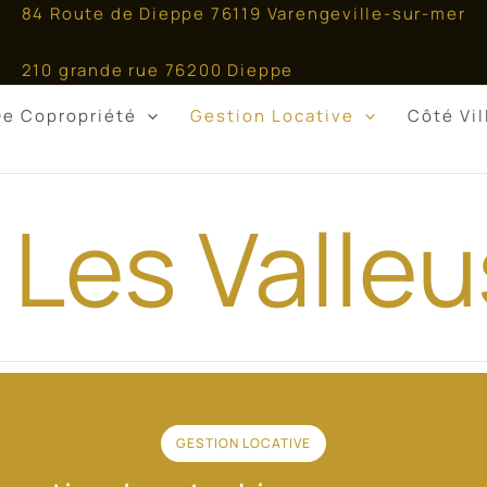
84 Route de Dieppe 76119 Varengeville-sur-mer
210 grande rue 76200 Dieppe
De Copropriété
Gestion Locative
Côté Vi
Les Valle
GESTION LOCATIVE