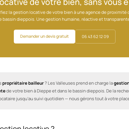
ocative de votre bien, sans vous 
iez la gestion locative de votre bien à une agence de proximité
e bassin dieppois. Une gestion humaine, réactive et transparent
Demander un devis gratuit
06 43 62 12 09
s
propriétaire bailleur
? Les Valleuses prend en charge la
gestion
ète
de votre bien à Dieppe et dans le bassin dieppois. De la rech
ocataire jusqu’au suivi quotidien — nous gérons tout à votre plac
estion locative ?