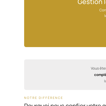
Gestion l
Conf
l
Vous ête
compl
l
NOTRE DIFFÉRENCE
Pourquoi nous confier votre g