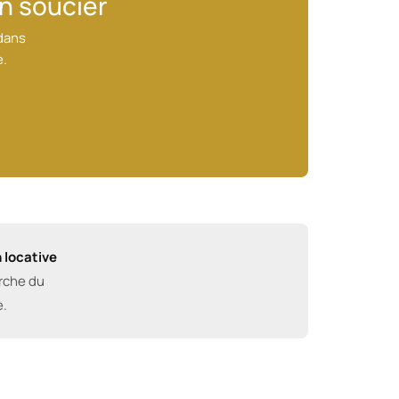
en soucier
 dans
e.
 locative
erche du
e.