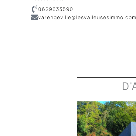
0629633590
varengeville@lesvalleusesimmo.co
D'