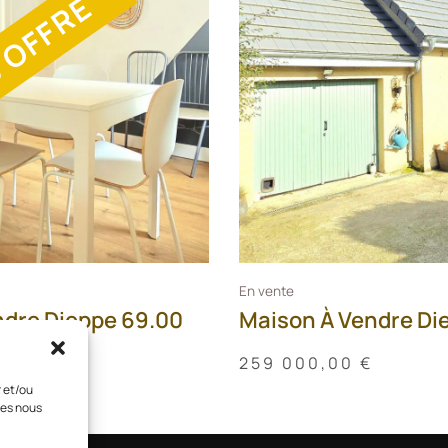
 OFFRE
En vente
dre Dieppe 69.00
Maison À Vendre Di
259 000,00
€
r et/ou
ies nous