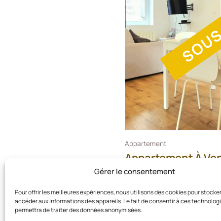
SOUS
Appartement
Appartement À Ven
M²
Gérer le consentement
149 000,00
€
Pour offrir les meilleures expériences, nous utilisons des cookies pour stocke
accéder aux informations des appareils. Le fait de consentir à ces technolog
permettra de traiter des données anonymisées.