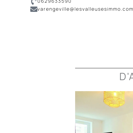
0629633590
varengeville@lesvalleusesimmo.co
D'