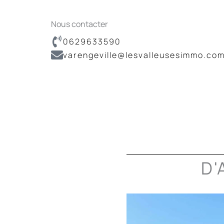
Nous contacter
0629633590
varengeville@lesvalleusesimmo.co
D'