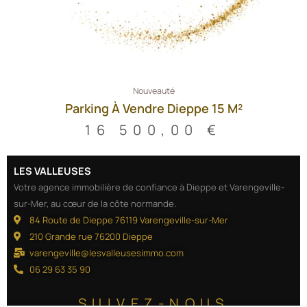
Nouveauté
Parking À Vendre Dieppe 15 M²
16 500,00
€
LES VALLEUSES
Votre agence immobilière de confiance à Dieppe et Varengeville-
sur-Mer, au cœur de la côte normande.
84 Route de Dieppe 76119 Varengeville-sur-Mer
210 Grande rue 76200 Dieppe
varengeville@lesvalleusesimmo.com
06 29 63 35 90
SUIVEZ-NOUS