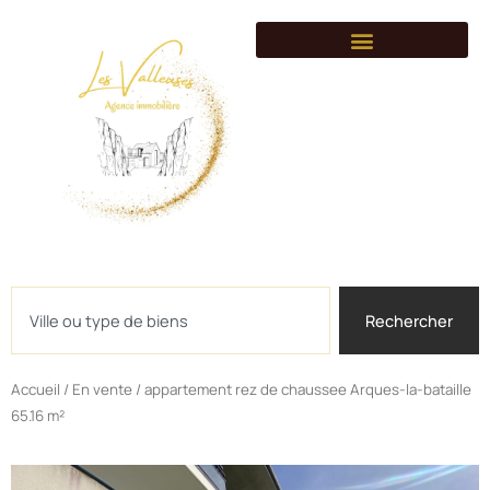
Syndic de copropriét
Gestion locative
Côté villages
Conseils immobilier
Rejoignez-nous
Rechercher
Rechercher
Accueil
/
En vente
/ appartement rez de chaussee Arques-la-bataille
65.16 m²