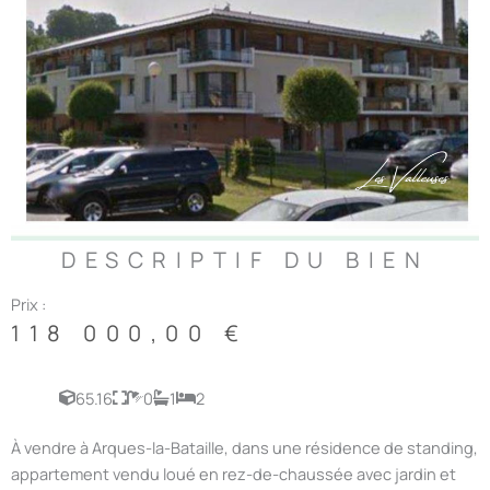
DESCRIPTIF DU BIEN
Prix :
118 000,00
€
65.16
0
1
2
À vendre à Arques-la-Bataille, dans une résidence de standing,
appartement vendu loué en rez-de-chaussée avec jardin et