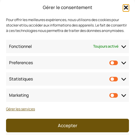
Gérer le consentement
Pour offrir les meilleures expériences, nous utilisons des cookies pour
stocker et/ou accéder aux informations des appareils. Le fait de consentir
Estimer mon bien
à ces technologies nous permettra de traiter des données anonymisées.
Nos biens à la vente
Conseils
Fonctionnel
Toujours activé
Rejoignez-nous
Preferences
Contactez-nous
Prefere
Statistiques
Statisti
Mentions
légales
Marketing
Marketi
Politique de confidentialité
Gérer les services
CGU/CGV/Honoraires
Accepter
Politique des cookies