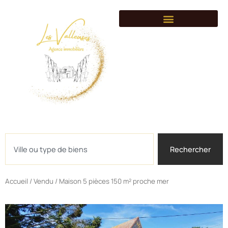
Syndic de copropriét
Gestion locative
Côté villages
Conseils immobilier
Rejoignez-nous
Rechercher
Rechercher
Accueil
/
Vendu
/ Maison 5 pièces 150 m² proche mer