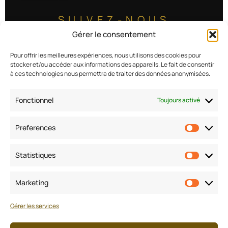
SUIVEZ-NOUS
Gérer le consentement
Pour offrir les meilleures expériences, nous utilisons des cookies pour
stocker et/ou accéder aux informations des appareils. Le fait de consentir
Estimer mon bien
à ces technologies nous permettra de traiter des données anonymisées.
Nos biens à la vente
Conseils
Fonctionnel
Toujours activé
Rejoignez-nous
Preferences
Contactez-nous
Prefere
Statistiques
Statisti
Mentions
légales
Marketing
Marketi
Politique de confidentialité
Gérer les services
CGU/CGV/Honoraires