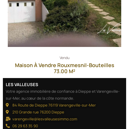
Vendu
Maison À Vendre Rouxmesnil-Bouteilles
73.00 M²
LES VALLEUSES
Votre agence immobilière de confiance à Dieppe et Varengeville-
sur-Mer, au cœur de la côte normande.
84 Route de Dieppe 76119 Varengeville-sur-Mer
210 Grande rue 76200 Dieppe
varengeville@lesvalleusesimmo.com
06 29 63 35 90