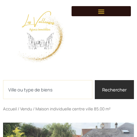
Syndic de copropriét
Gestion locative
Côté villages
Conseils immobilier
Rejoignez-nous
Rechercher
Rechercher
Accueil
/
Vendu
/ Maison individuelle centre ville 85.00 m²