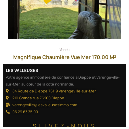
Vendu
Magnifique Chaumière Vue Mer 170.00 M²
LES VALLEUSES
Votre agence immobilière de confiance à Dieppe et Varengeville-
sur-Mer, au cœur de la côte normande.
84 Route de Dieppe 76119 Varengeville-sur-Mer
210 Grande rue 76200 Dieppe
varengeville@lesvalleusesimmo.com
06 29 63 35 90
SUIVEZ-NOUS