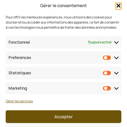
Gérer le consentement
Pour offrir les meilleures expériences, nous utilisons des cookies pour
stocker et/ou accéder aux informations des appareils. Le fait de consentir
Estimer mon bien
à ces technologies nous permettra de traiter des données anonymisées.
Nos biens à la vente
Conseils
Fonctionnel
Toujours activé
Rejoignez-nous
Preferences
Contactez-nous
Prefere
Statistiques
Statisti
Mentions
légales
Marketing
Marketi
Politique de confidentialité
Gérer les services
CGU/CGV/Honoraires
Accepter
Politique des cookies