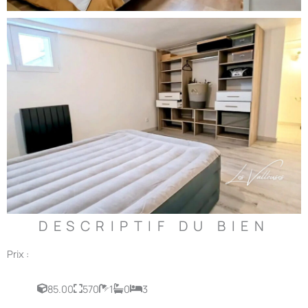
DESCRIPTIF DU BIEN
Prix :
85.00
570
1
0
3