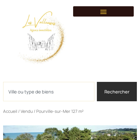
Syndic de copropriét
Gestion locative
Côté villages
Conseils immobilier
Rejoignez-nous
Rechercher
Rechercher
Accueil
/
Vendu
/ Pourville-sur-Mer 127 m²