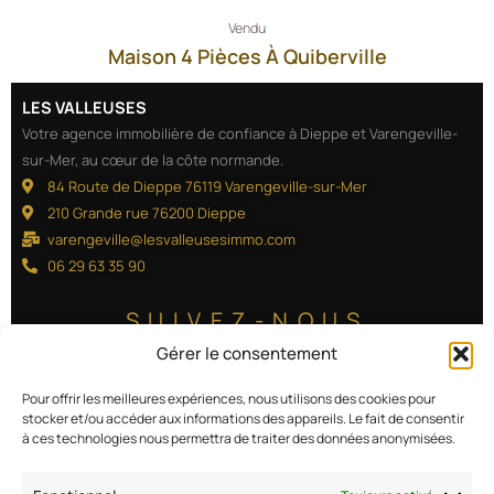
Vendu
Maison 4 Pièces À Quiberville
LES VALLEUSES
Votre agence immobilière de confiance à Dieppe et Varengeville-
sur-Mer, au cœur de la côte normande.
84 Route de Dieppe 76119 Varengeville-sur-Mer
210 Grande rue 76200 Dieppe
varengeville@lesvalleusesimmo.com
06 29 63 35 90
SUIVEZ-NOUS
Gérer le consentement
Pour offrir les meilleures expériences, nous utilisons des cookies pour
stocker et/ou accéder aux informations des appareils. Le fait de consentir
Estimer mon bien
à ces technologies nous permettra de traiter des données anonymisées.
Nos biens à la vente